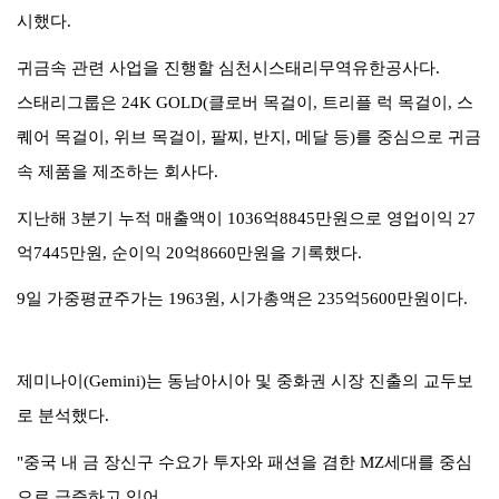
시했다
.
귀금속 관련 사업을 진행할 심천시스태리무역유한공사다
.
스태리그룹은
24K GOLD(
클로버 목걸이
,
트리플 럭 목걸이
,
스
퀘어 목걸이
,
위브 목걸이
,
팔찌
,
반지
,
메달 등
)
를 중심으로 귀금
속 제품을 제조하는 회사다
.
지난해
3
분기 누적 매출액이
1036
억
8845
만원으로 영업이익
27
억
7445
만원
,
순이익
20
억
8660
만원을 기록했다
.
9
일 가중평균주가는
1963
원
,
시가총액은
235
억
5600
만원이다
.
제미나이
(Gemini)
는 동남아시아 및 중화권 시장 진출의 교두보
로 분석했다
.
"
중국 내 금 장신구 수요가 투자와 패션을 겸한
MZ
세대를 중심
으로 급증하고 있어
,