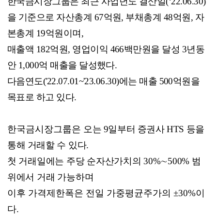
한국금시장그룹은 최근 사업년도 결산일
(‘22.06.30)
을 기준으로 자산총계
67
억원
,
부채총계
48
억원
,
자
본총계
19
억원이며
,
매출액
182
억원
,
영업이익
466
백만원을 달성
3
년동
안
1,000
억 매출을 달성했다
.
다음연도
('22.07.01~'23.06.30)
에는 매출
500
억원을
목표로 하고 있다
.
한국금시장그룹은
오는
9
일부터 증권사
HTS
등을
통해 거래
할 수
있다
.
첫
거래일에는 주당 순자산가치의
30%
∼
500%
범
위에서 거래
가능하며
이후 가격제한폭은 전일 가중평균주가의
±30%
이
다
.