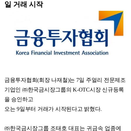
일 거래 시작
금
융투자협회
(
회장 나재철
)
는
7
일 주얼리 전문제조
기업인
㈜
한국금시장그룹
의
K-OTC
시장 신규등록
을 승인
하고
오는
9
일부터 거래가 시작
된다고
밝혔다
.
㈜
한국금시장그룹 조태호 대표는
귀금속 업종에