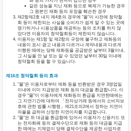
화 등의 가치가 현저히 감소한 경우
같은 성능을 지닌 재화 등으로 복제가 가능한 경우
그 원본인 재화 등의 포장을 훼손한 경우
제2항제2호 내지 제4호의 경우에 "몰"이 사전에 청약철
회 등이 제한되는 사실을 소비자가 쉽게 알 수 있는 곳에
명기하거나 시용상품을 제공하는 등의 조치를 하지 않
았다면 이용자의 청약철회등이 제한되지 않습니다.
이용자는 제1항 및 제2항의 규정에 불구하고 재화등의
내용이 표시·광고 내용과 다르거나 계약내용과 다르게
이행된 때에는 당해 재화등을 공급받은 날부터 3월이내,
그 사실을 안 날 또는 알 수 있었던 날부터 30일 이내에
청약철회 등을 할 수 있습니다.
제16조 청약철회 등의 효과
"몰"은 이용자로부터 재화 등을 반환받은 경우 3영업일
이내에 이미 지급받은 재화 등의 대금을 환급합니다. 이
경우 “몰”이 이용자에게 재화등의 환급을 지연한때에는
그 지연기간에 대하여 「전자상거래 등에서의 소비자보
호에 관한 법률 시행령」제21조의2에서 정하는 지연이
자율을 곱하여 산정한 지연이자를 지급합니다.
"몰"은 위 대금을 환급함에 있어서 이용자가 신용카드 또
는 전자화폐 등의 결제수단으로 재화 등의 대금을 지급
한 때에는 지체없이 당해 결제수단을 제공한 사업자로